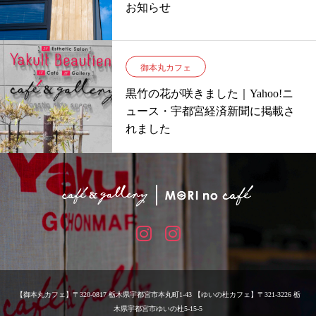
お知らせ
御本丸カフェ
黒竹の花が咲きました｜Yahoo!ニ
ュース・宇都宮経済新聞に掲載さ
れました
【御本丸カフェ】〒320-0817 栃木県宇都宮市本丸町1-43 【ゆいの杜カフェ】〒321-3226 栃
木県宇都宮市ゆいの杜5-15-5